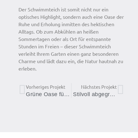
Der Schwimmteich ist somit nicht nur ein
optisches Highlight, sondern auch eine Oase der
Ruhe und Erholung inmitten des hektischen
Alltags. Ob zum Abkühlen an heißen
Sommertagen oder als Ort für entspannte
Stunden im Freien – dieser Schwimmteich
verleiht Ihrem Garten einen ganz besonderen
Charme und lädt dazu ein, die Natur hautnah zu
erleben.
Zurück
Näc
Vorheriges Projekt
Nächstes Projekt
Grüne Oase für Mensch und Tier: der Koiteich
Stilvoll abgegrenzt wohnen