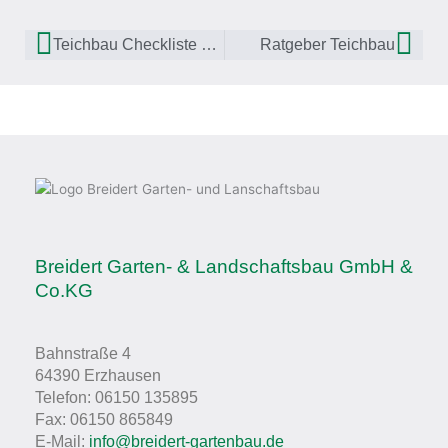
Zurück
Näc
Teichbau Checkliste private Nutzung
Ratgeber Teichbau
Breidert Garten- & Landschaftsbau GmbH &
Co.KG
Bahnstraße 4
64390 Erzhausen
Telefon: 06150 135895
Fax: 06150 865849
E-Mail:
info@breidert-gartenbau.de